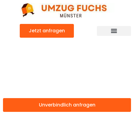
Zum
Inhalt
springen
Jetzt anfragen
Günstiger Aarhus Umzug
Umzug Münster
Aarhus
Unverbindlich anfragen
Weitere Informationen