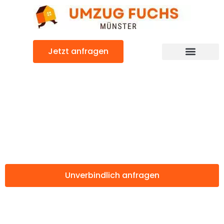
Zum
Inhalt
springen
Jetzt anfragen
Günstiger Trento Umzug
Umzug Münster
Trento
Unverbindlich anfragen
Weitere Informationen