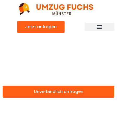
Zum
Inhalt
springen
Jetzt anfragen
Günstiger Bertrange Umzug
Umzug Münster
Bertrange
Unverbindlich anfragen
Weitere Informationen