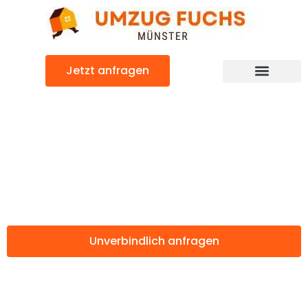
Zum
Inhalt
springen
Jetzt anfragen
Günstiger Rumänien Umzug
Umzug Münster
Rumänien
Unverbindlich anfragen
Weitere Informationen