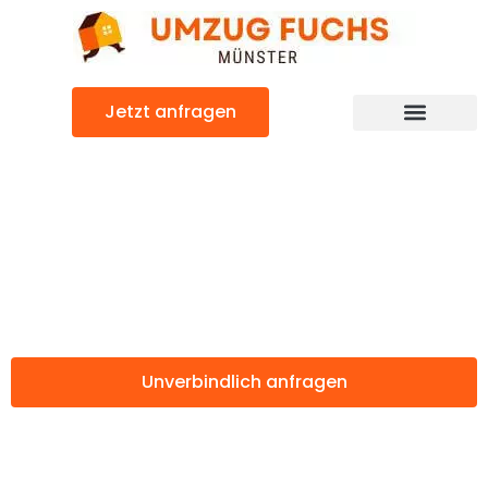
Zum
Inhalt
springen
Jetzt anfragen
Günstiger Botosani Umzug
Umzug Münster
Botosani
Unverbindlich anfragen
Weitere Informationen