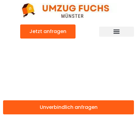
Zum
Inhalt
springen
Jetzt anfragen
Günstiger Tschechien Umzug
Umzug Münster
Tschechien
Unverbindlich anfragen
Weitere Informationen