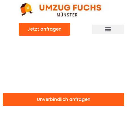
Zum
Inhalt
springen
Jetzt anfragen
Günstiger Burgas Umzug
Umzug Münster
Burgas
Unverbindlich anfragen
Weitere Informationen