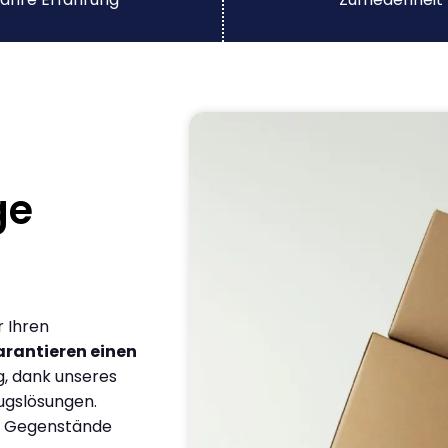
ge
r Ihren
arantieren einen
g, dank unseres
ugslösungen.
en Gegenstände