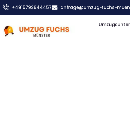
Zum
+4915792644457
anfrage@umzug-fuchs-muens
Inhalt
springen
Umzugsunter
Günstiger Pernik Umzug
Umzug Mü
Pernik