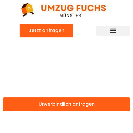
Zum
Inhalt
springen
Jetzt anfragen
Günstiger Fürth Umzug
Umzug Münster
Fürth
Unverbindlich anfragen
Weitere Informationen