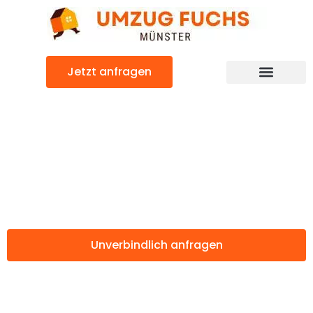
Zum
Inhalt
springen
Jetzt anfragen
Günstiger Würzburg Umzug
Umzug Münster
Würzburg
Unverbindlich anfragen
Weitere Informationen