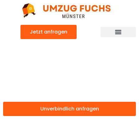
Zum
Inhalt
springen
Jetzt anfragen
Günstiger Balti Umzug
Umzug Münster
Balti
Unverbindlich anfragen
Weitere Informationen