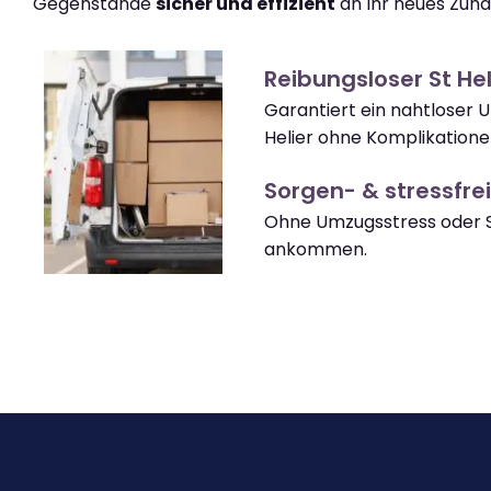
Gegenstände
sicher und effizient
an Ihr neues Zuha
Reibungsloser St He
Garantiert ein nahtloser 
Helier ohne Komplikatione
Sorgen- & stressfrei
Ohne Umzugsstress oder So
ankommen.