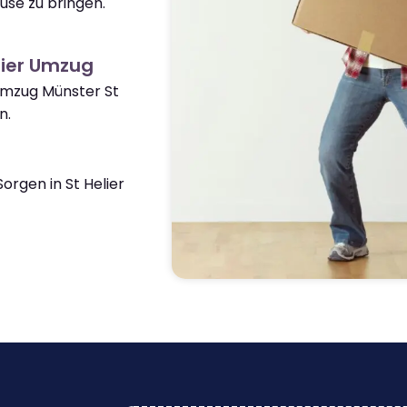
use zu bringen.
lier Umzug
Umzug Münster St
n.
rgen in St Helier