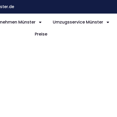
ter.de
nehmen Münster
Umzugsservice Münster
Preise
nster