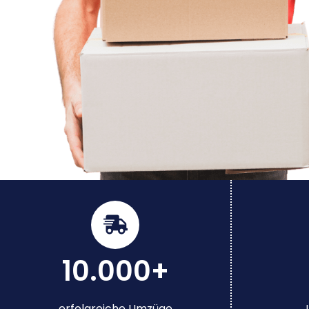
10.000+
erfolgreiche Umzüge
J