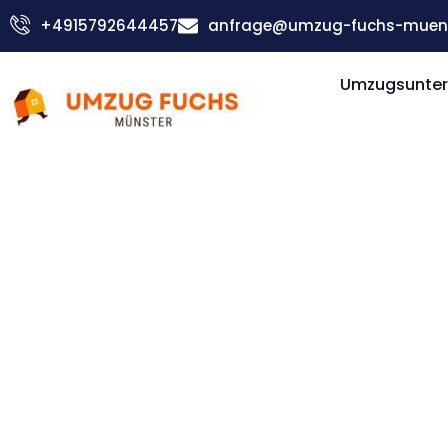
Zum
+4915792644457
anfrage@umzug-fuchs-muens
Inhalt
springen
Umzugsunter
Günstiger Pori Umzug
Umzug Mü
Pori