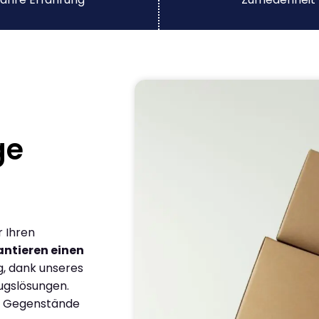
ge
r Ihren
ntieren einen
g, dank unseres
ugslösungen.
en Gegenstände