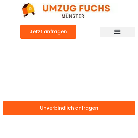
Zum
Inhalt
springen
Jetzt anfragen
Günstiger Rovaniemi Umzug
Umzug Münster
Rovaniemi
Unverbindlich anfragen
Weitere Informationen