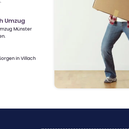
.
ch Umzug
 Umzug Münster
en.
rgen in Villach