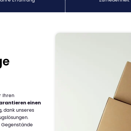
ge
r Ihren
arantieren einen
g, dank unseres
ugslösungen.
en Gegenstände