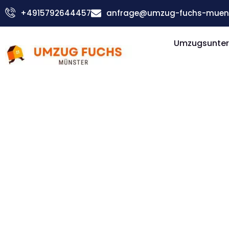
Zum
+4915792644457
anfrage@umzug-fuchs-muens
Inhalt
springen
Umzugsunter
Günstiger Villach Umzug
Umzug Mü
Villach