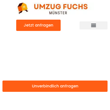
Zum
Inhalt
springen
Jetzt anfragen
Günstiger Kreuzlingen Umzug
Umzug Münster
Kreuzlingen
Unverbindlich anfragen
Weitere Informationen