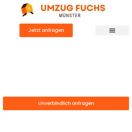
Zum
Inhalt
springen
Jetzt anfragen
Günstiger Lausanne Umzug
Umzug Münster
Lausanne
Unverbindlich anfragen
Weitere Informationen