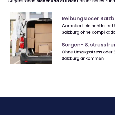
Gegenstände
sicher und effizient
an Ihr neues Zuha
Reibungsloser Salz
Garantiert ein nahtloser
Salzburg ohne Komplikati
Sorgen- & stressfrei
Ohne Umzugsstress oder S
Salzburg ankommen.