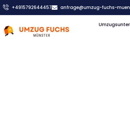
Zum
+4915792644457
anfrage@umzug-fuchs-muens
Inhalt
springen
Umzugsunter
Günstiger Salzburg Umzug
Umzug Mü
Salzburg