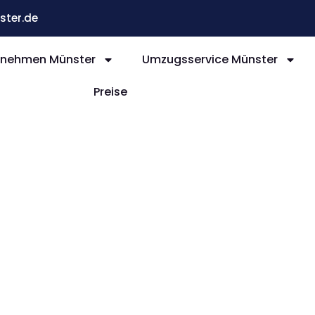
ter.de
nehmen Münster
Umzugsservice Münster
Preise
nster