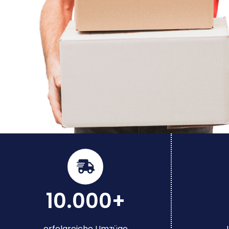
10.000+
erfolgreiche Umzüge
J