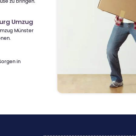
use zu bringen.
burg Umzug
 Umzug Münster
onen.
orgen in