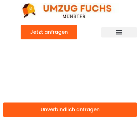
Zum
Inhalt
springen
Jetzt anfragen
Günstiger Wiener Neustadt Umzug
Umzug Münster
Wiener Neustadt
Unverbindlich anfragen
Weitere Informationen