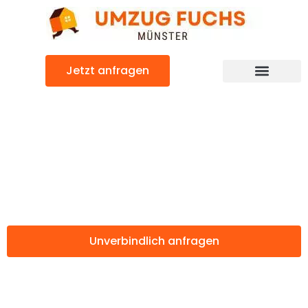
Zum
Inhalt
springen
Jetzt anfragen
Günstiger St. Pölten Umzug
Umzug Münster
St. Pölten
Unverbindlich anfragen
Weitere Informationen