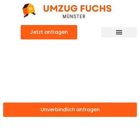
Zum
Inhalt
springen
Jetzt anfragen
Günstiger Apeldoorn Umzug
Umzug Münster
Apeldoorn
Unverbindlich anfragen
Weitere Informationen