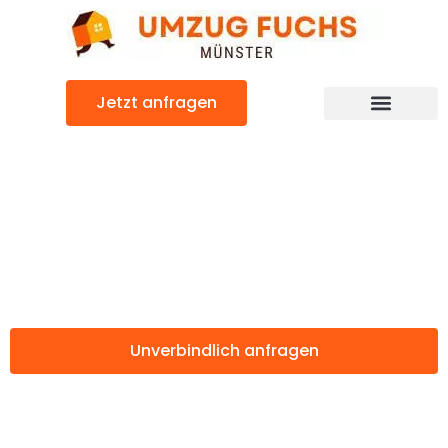
Zum
Inhalt
springen
Jetzt anfragen
Günstiger Rotterdam Umzug
Umzug Münster
Rotterdam
Unverbindlich anfragen
Weitere Informationen