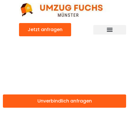
Zum
Inhalt
springen
Jetzt anfragen
Günstiger Emmen Umzug
Umzug Münster
Emmen
Unverbindlich anfragen
Weitere Informationen