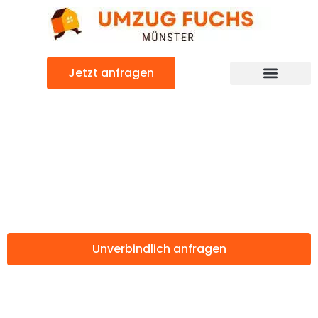
Zum
Inhalt
springen
Jetzt anfragen
Günstiger Breda Umzug
Umzug Münster
Breda
Unverbindlich anfragen
Weitere Informationen