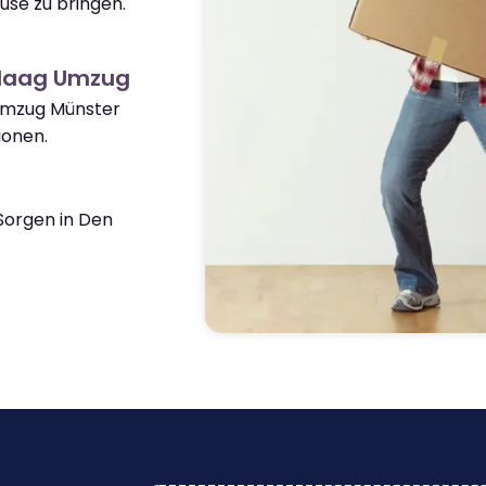
use zu bringen.
 Haag Umzug
 Umzug Münster
ionen.
Sorgen in Den