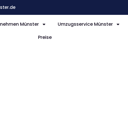
ter.de
nehmen Münster
Umzugsservice Münster
Preise
nster