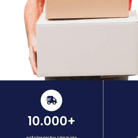
10.000+
erfolgreiche Umzüge
J