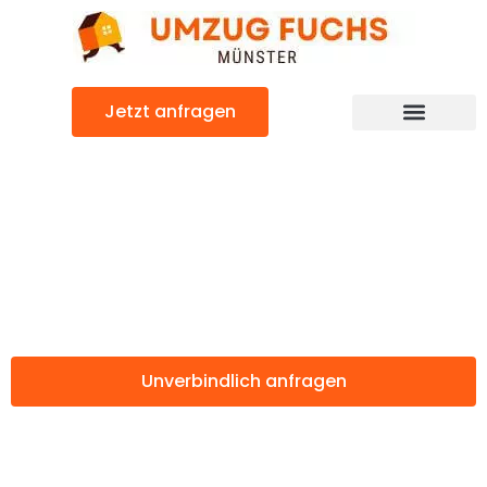
Zum
Inhalt
springen
Jetzt anfragen
Günstiger Koper/Capodistria Umzug
Umzug Münster
Koper/Capodistria
Unverbindlich anfragen
Weitere Informationen