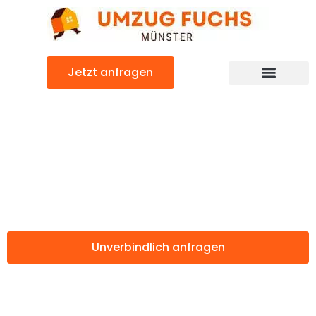
Zum
Inhalt
springen
Jetzt anfragen
Günstiger Kranj Umzug
Umzug Münster
Kranj
Unverbindlich anfragen
Weitere Informationen