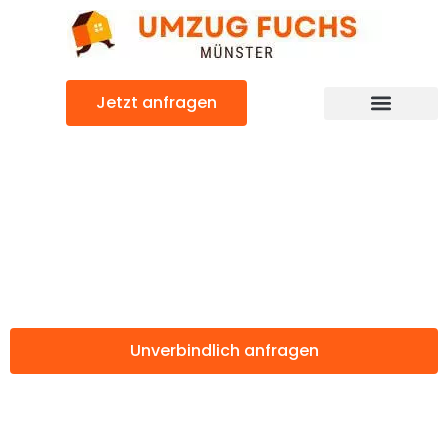
Zum
Inhalt
springen
Jetzt anfragen
Günstiger Krško Umzug
Umzug Münster
Krško
Unverbindlich anfragen
Weitere Informationen