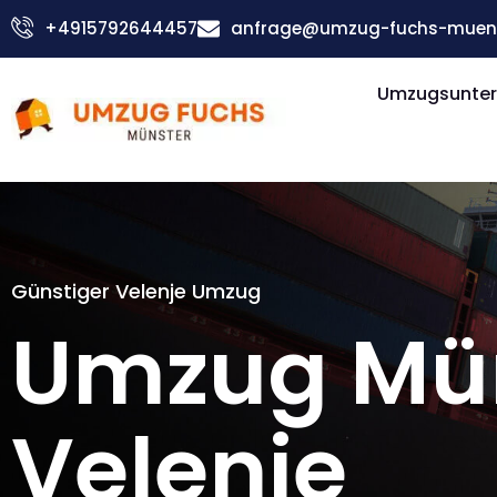
Zum
+4915792644457
anfrage@umzug-fuchs-muens
Inhalt
springen
Umzugsunter
Günstiger Velenje Umzug
Umzug Mü
Velenje