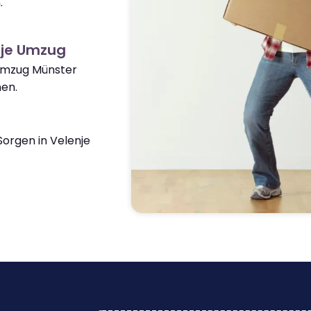
.
nje Umzug
 Umzug Münster
en.
orgen in Velenje