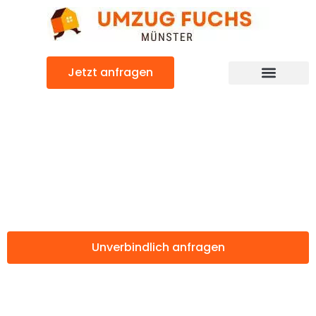
Zum
Inhalt
springen
Jetzt anfragen
Günstiger Albacete Umzug
Umzug Münster
Albacete
Unverbindlich anfragen
Weitere Informationen