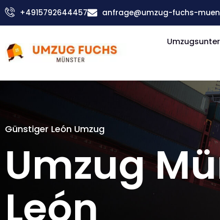
Zum
+4915792644457
anfrage@umzug-fuchs-muens
Inhalt
springen
Umzugsunter
Günstiger León Umzug
Umzug Mü
León