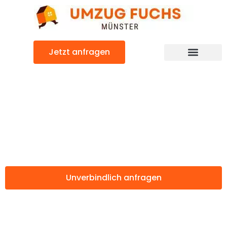
Zum
Inhalt
springen
Jetzt anfragen
Günstiger Vitoria-Gasteiz Umzug
Umzug Münster
Vitoria-Gasteiz
Unverbindlich anfragen
Weitere Informationen