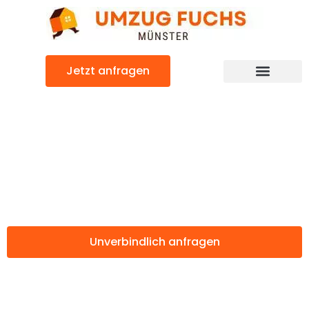
Zum
Inhalt
springen
Jetzt anfragen
Günstiger Pamplona Umzug
Umzug Münster
Pamplona
Unverbindlich anfragen
Weitere Informationen