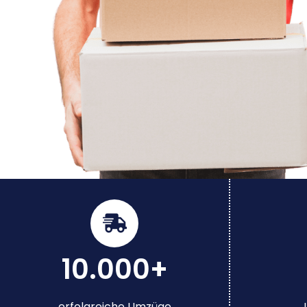
10.000+
erfolgreiche Umzüge
J