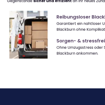
Gegenstände
sicher und effizient
an Ihr neues Zuha
Reibungsloser Blac
Garantiert ein nahtloser
Blackburn ohne Komplikat
Sorgen- & stressfrei
Ohne Umzugsstress oder S
Blackburn ankommen.