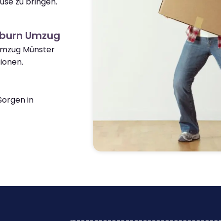
use zu bringen.
kburn Umzug
 Umzug Münster
ionen.
orgen in