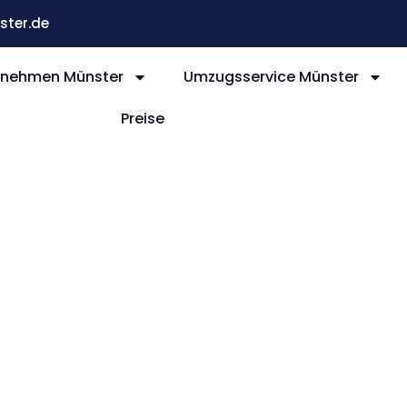
ter.de
nehmen Münster
Umzugsservice Münster
Preise
nster