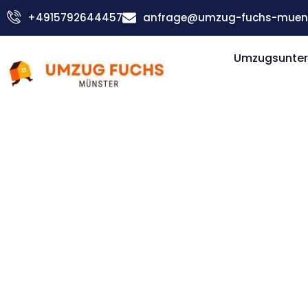
Zum
+4915792644457
anfrage@umzug-fuchs-muens
Inhalt
springen
Umzugsunter
Günstiger Blackburn Umzug
Umzug Mü
Blackburn