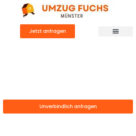
Zum
Inhalt
springen
Jetzt anfragen
Günstiger Nuneaton Umzug
Umzug Münster
Nuneaton
Unverbindlich anfragen
Weitere Informationen