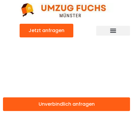
Zum
Inhalt
springen
Jetzt anfragen
Günstiger St Albans Umzug
Umzug Münster St
Albans
Unverbindlich anfragen
Weitere Informationen