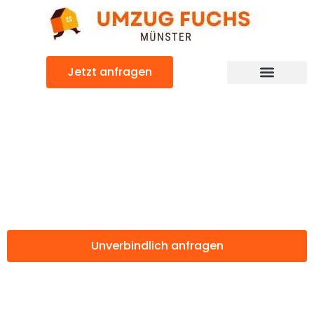
Zum
Inhalt
springen
Jetzt anfragen
Günstiger Fife Umzug
Umzug Münster
Fife
Unverbindlich anfragen
Weitere Informationen