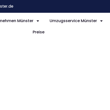
ter.de
nehmen Münster
Umzugsservice Münster
Preise
nster
hire