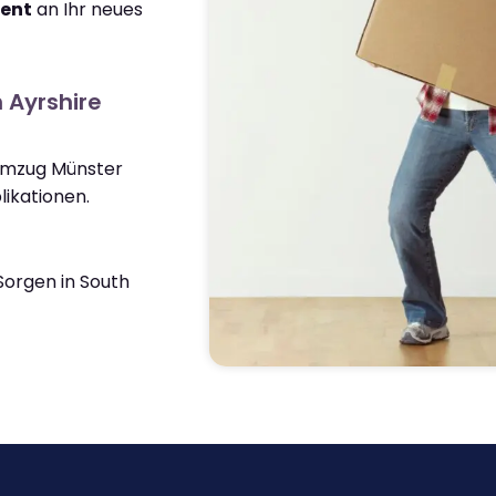
ient
an Ihr neues
 Ayrshire
 Umzug Münster
ikationen.
orgen in South