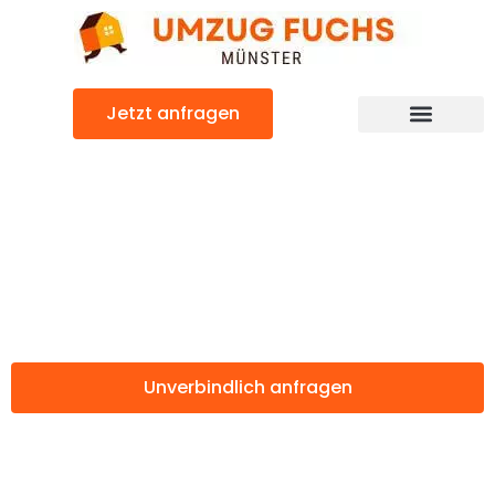
Zum
Inhalt
springen
Jetzt anfragen
Günstiger Birmingham Umzug
Umzug Münster
Birmingham
Unverbindlich anfragen
Weitere Informationen