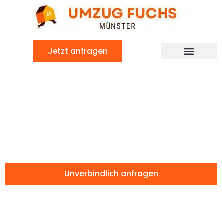
Zum
Inhalt
springen
Jetzt anfragen
Günstiger Afyon Umzug
Umzug Münster
Afyon
Unverbindlich anfragen
Weitere Informationen