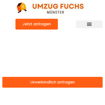
Zum
Inhalt
springen
Jetzt anfragen
Günstiger Izmir Umzug
Umzug Münster
Izmir
Unverbindlich anfragen
Weitere Informationen