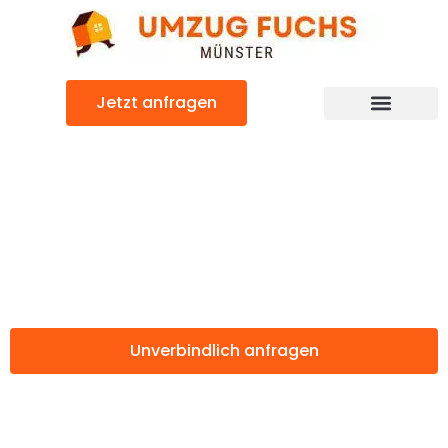
Zum
Inhalt
springen
Jetzt anfragen
Günstiger Diyarbakir Umzug
Umzug Münster
Diyarbakir
Unverbindlich anfragen
Weitere Informationen