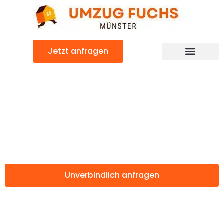
Zum
Inhalt
springen
Jetzt anfragen
Günstiger Ceyhan Umzug
Umzug Münster
Ceyhan
Unverbindlich anfragen
Weitere Informationen