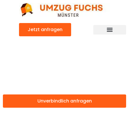
Zum
Inhalt
springen
Jetzt anfragen
Günstiger Isparta Umzug
Umzug Münster
Isparta
Unverbindlich anfragen
Weitere Informationen