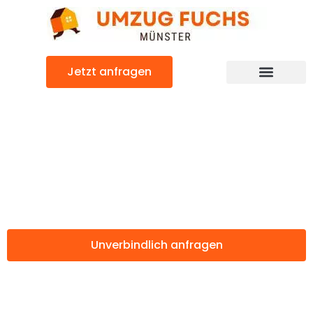
Zum
Inhalt
springen
Jetzt anfragen
Günstiger Corlu Umzug
Umzug Münster
Corlu
Unverbindlich anfragen
Weitere Informationen