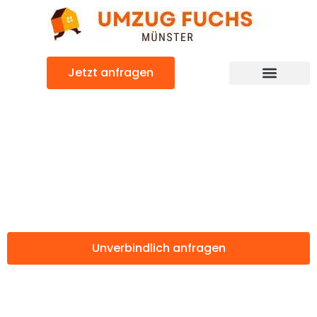
Zum
Inhalt
springen
Jetzt anfragen
Günstiger Lesung Umzug
Umzug Münster
Lesung
Unverbindlich anfragen
Weitere Informationen